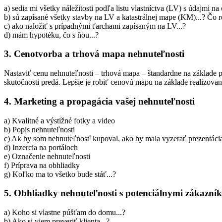
a) sedia mi všetky náležitosti podľa listu vlastníctva (LV) s údajmi 
b) sú zapísané všetky stavby na LV a katastrálnej mape (KM)...? Čo ro
c) ako naložiť s prípadnými ťarchami zapísaným na LV...?
d) mám hypotéku, čo s ňou...?
3. Cenotvorba a trhová mapa nehnuteľnosti
Nastaviť cenu nehnuteľnosti – trhová mapa – štandardne na základe p
skutočnosti predá. Lepšie je robiť cenovú mapu na základe realizované
4. Marketing a propagácia vašej nehnuteľnosti
a) Kvalitné a výstižné fotky a video
b) Popis nehnuteľnosti
c) Ak by som nehnuteľnosť kupoval, ako by mala vyzerať prezentácia n
d) Inzercia na portáloch
e) Označenie nehnuteľnosti
f) Príprava na obhliadky
g) Koľko ma to všetko bude stáť...?
5. Obhliadky nehnuteľnosti s potenciálnymi zákazní
a) Koho si vlastne púšťam do domu...?
b) Ako si viem preveriť klienta...?