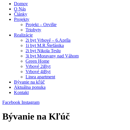
Domov
O Nás
Články
Projekty
Projekt – Orvište
Triobyty
Realizácie
2i byt Vrbové – 6.Apríla
1i byt M.R.Štefánika
2i byt Nikola Teslu
3i byt Moravany nad Váhom
Green Home
Vrbové 2iByt
Vrbové 4iByt
Linea apartment
Bývanie na kľúč
Aktuálna ponuka
Kontakt
Facebook
Instagram
Bývanie na Kľúč