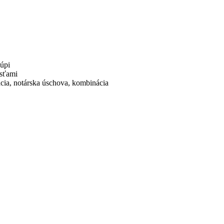
kúpi
osťami
ácia, notárska úschova, kombinácia