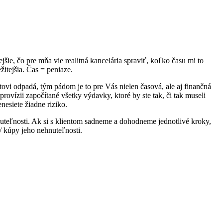
šie, čo pre mňa vie realitná kancelária spraviť, koľko času mi to
itejšia. Čas = peniaze.
ovi odpadá, tým pádom je to pre Vás nielen časová, ale aj finančná
rovízii započítané všetky výdavky, ktoré by ste tak, či tak museli
nesiete žiadne riziko.
uteľnosti. Ak si s klientom sadneme a dohodneme jednotlivé kroky,
 / kúpy jeho nehnuteľnosti.