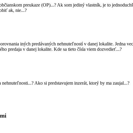
na občianskom preukaze (OP)...? Ak som jediný vlastník, je to jednoduch
biť ak, nie...?
orovnania iných predávaných nehnuteľností v danej lokalite. Jedna vec
ho predaja v danej lokalite. Kde sa tieto čísla viem dozvedieť...?
ehnuteľnosti...? Ako si predstavujem inzerát, ktorý by ma zaujal...?
kmi