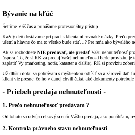
Bývanie na kľúč
Šetríme Váš čas a prinášame profesionálny prístup
Každý deň dostávame pri práci s klientami rovnaké otázky. Prečo predá
ušetrí a hlavne čo ma to všetko bude stáť…? Pre mňa ako bývalého nes
Ak sa rozhodnete
NIE predávať, ale predať
Vašu nehnuteľnosť pros
úspora. To, že si RK za predaj Vašej nehnuteľnosti berie províziu, je
zaplatiť Vy (marketing, notár, kataster a ďalšie). RK si províziu zobe
Už dlhšiu dobu sa pohrávam s myšlienkou odlíšiť sa a zároveň dať ľu
klient vie presne, čo ho v danej chvíli čaká, aké dokumenty potrebuje
- Priebeh predaja nehnuteľnosti -
1. Prečo nehnuteľnsoť predávam ?
Od tohoto sa odvíja celkový scenár Vášho predaja, ako ponáhľam, re
2. Kontrola právneho stavu nehnuteľnosti