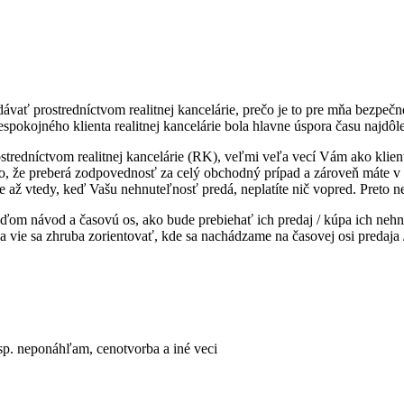
vať prostredníctvom realitnej kancelárie, prečo je to pre mňa bezpečnej
pokojného klienta realitnej kancelárie bola hlavne úspora času najdôlež
tredníctvom realitnej kancelárie (RK), veľmi veľa vecí Vám ako klient
 to, že preberá zodpovednosť za celý obchodný prípad a zároveň máte v p
rie až vtedy, keď Vašu nehnuteľnosť predá, neplatíte nič vopred. Preto ne
ďom návod a časovú os, ako bude prebiehať ich predaj / kúpa ich nehn
 a vie sa zhruba zorientovať, kde sa nachádzame na časovej osi predaja
sp. neponáhľam, cenotvorba a iné veci