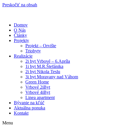
Preskočiť na obsah
Domov
O Nás
Články
Projekty
Projekt – Orvište
Triobyty
Realizácie
2i byt Vrbové – 6.Apríla
1i byt M.R.Štefánika
2i byt Nikola Teslu
3i byt Moravany nad Váhom
Green Home
Vrbové 2iByt
Vrbové 4iByt
Linea apartment
Bývanie na kľúč
Aktuálna ponuka
Kontakt
Menu