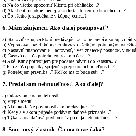
c) Na čo všetko upozorniť klienta pri obhliadke...?
d) Ak klient ponúkne menej, ako dostať tú cenu, ktorú chcem...?
e) Čo všetko je započítané v kúpnej cene...?
6. Mám záujemcu. Ako ďalej postupovať?
a) Stanoviť cenu, za ktorú predávajúci ochotne predá a kupujúci rád 
b) Vypracovať návrh kúpnej zmluvy zo všetkými potrebnými náležit
c) Nastaviť financovanie – hotovosť, úver, znalecký posudok, vinkul
d) Časová os – čo potrebujem v akom čase...?
e) Aké listiny potrebujem pre podanie návrhu do katastra...?
f) Kto znáša poplatky spojené s prepisom nehnuteľnosti...?
g) Potrebujem právnika...? Koľko ma to bude stáť...?
7. Predal som nehnuteľnosť. Ako ďalej?
a) Odovzdanie nehnuteľnosti
b) Prepis médií
c) Aké má ďalšie povinnosti ako predávajúci...?
d) Kedy a v akom prípade podávam daňové priznanie...?
e) Týka sa ma daňová povinnosť z predaja nehnuteľnosti...?
8. Som nový vlastník. Čo ma teraz čaká?