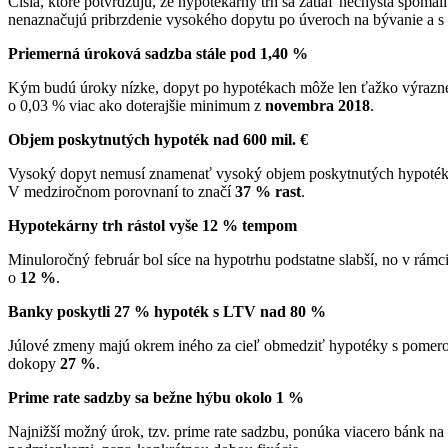
Čísla, ktoré potvrdzujú, že hypotekárny trh sa zatiaľ nechystá spomaliť
nenaznačujú pribrzdenie vysokého dopytu po úveroch na bývanie a s 
Priemerná úroková sadzba stále pod 1,40 %
Kým budú úroky nízke, dopyt po hypotékach môže len ťažko výraznej
o 0,03 % viac ako doterajšie minimum z
novembra 2018
.
Objem poskytnutých hypoték nad 600 mil. €
Vysoký dopyt nemusí znamenať vysoký objem poskytnutých hypoték. Žia
V medziročnom porovnaní to značí
37 % rast
.
Hypotekárny trh rástol vyše 12 % tempom
Minuloročný február bol síce na hypotrhu podstatne slabší, no v rá
o
12 %
.
Banky poskytli 27 % hypoték s LTV nad 80 %
Júlové zmeny majú okrem iného za cieľ obmedziť hypotéky s pomerom
dokopy
27 %
.
Prime rate sadzby sa bežne hýbu okolo 1 %
Najnižší možný úrok, tzv. prime rate sadzbu, ponúka viacero bánk na