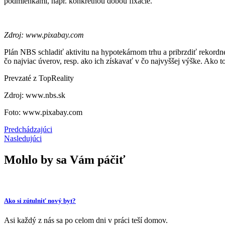
podmienkami, napr. konkrétnou dobou fixácie.
Zdroj: www.pixabay.com
Plán NBS schladiť aktivitu na hypotekárnom trhu a pribrzdiť rekordn
čo najviac úverov, resp. ako ich získavať v čo najvyššej výške. Ako to
Prevzaté z TopReality
Zdroj: www.nbs.sk
Foto: www.pixabay.com
Predchádzajúci
Nasledujúci
Mohlo by sa Vám páčiť
Ako si zútulniť nový byt?
Asi každý z nás sa po celom dni v práci teší domov.