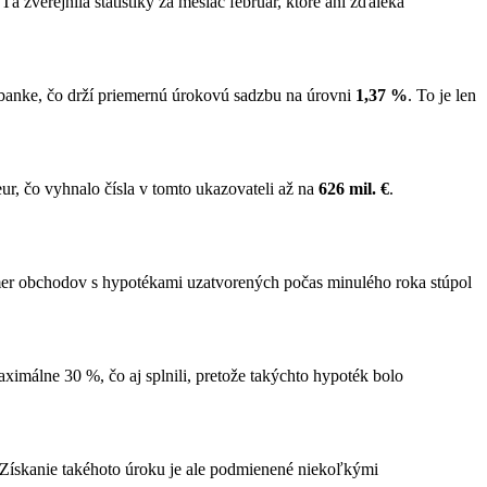
 Tá zverejnila štatistiky za mesiac február, ktoré ani zďaleka
banke, čo drží priemernú úrokovú sadzbu na úrovni
1,37 %
. To je len
r, čo vyhnalo čísla v tomto ukazovateli až na
626 mil. €
.
omer obchodov s hypotékami uzatvorených počas minulého roka stúpol
álne 30 %, čo aj splnili, pretože takýchto hypoték bolo
 Získanie takéhoto úroku je ale podmienené niekoľkými