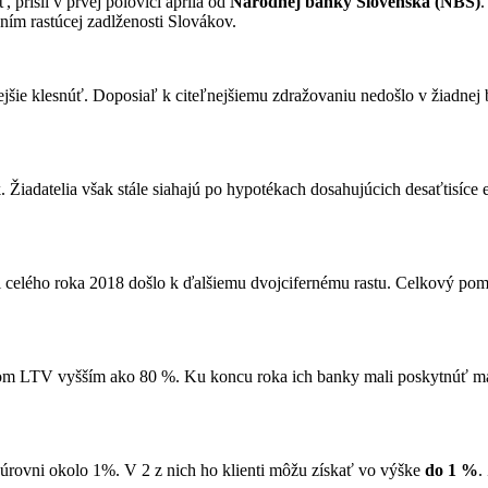
, prišli v prvej polovici apríla od
Národnej banky Slovenska (NBS)
.
ním rastúcej zadlženosti Slovákov.
šie klesnúť. Doposiaľ k citeľnejšiemu zdražovaniu nedošlo v žiadnej 
datelia však stále siahajú po hypotékach dosahujúcich desaťtisíce eu
mci celého roka 2018 došlo k ďalšiemu dvojcifernému rastu. Celkový p
 LTV vyšším ako 80 %. Ku koncu roka ich banky mali poskytnúť maxim
 úrovni okolo 1%. V 2 z nich ho klienti môžu získať vo výške
do 1 %
.