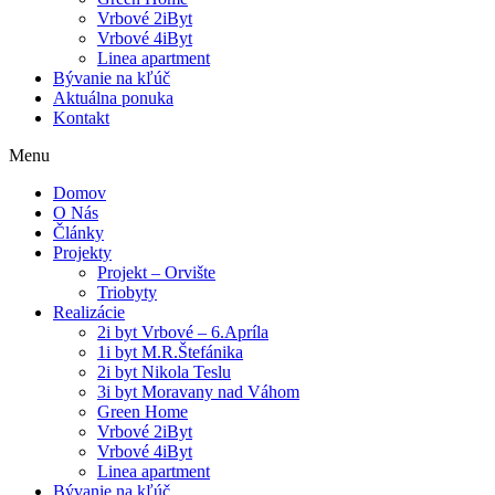
Vrbové 2iByt
Vrbové 4iByt
Linea apartment
Bývanie na kľúč
Aktuálna ponuka
Kontakt
Menu
Domov
O Nás
Články
Projekty
Projekt – Orvište
Triobyty
Realizácie
2i byt Vrbové – 6.Apríla
1i byt M.R.Štefánika
2i byt Nikola Teslu
3i byt Moravany nad Váhom
Green Home
Vrbové 2iByt
Vrbové 4iByt
Linea apartment
Bývanie na kľúč