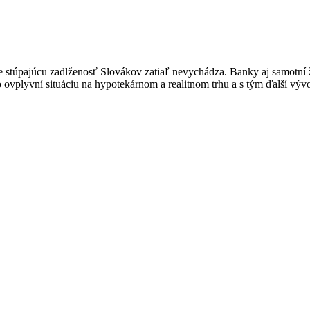
e stúpajúcu zadlženosť Slovákov zatiaľ nevychádza. Banky aj samotní ž
 ovplyvní situáciu na hypotekárnom a realitnom trhu a s tým ďalší vývoj