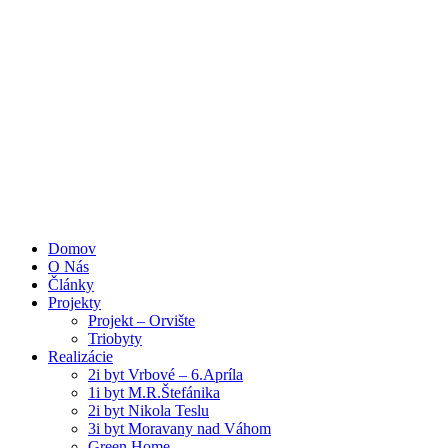
Domov
O Nás
Články
Projekty
Projekt – Orvište
Triobyty
Realizácie
2i byt Vrbové – 6.Apríla
1i byt M.R.Štefánika
2i byt Nikola Teslu
3i byt Moravany nad Váhom
Green Home