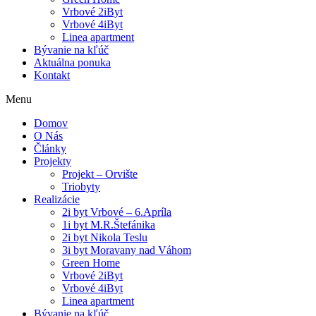
Vrbové 2iByt
Vrbové 4iByt
Linea apartment
Bývanie na kľúč
Aktuálna ponuka
Kontakt
Menu
Domov
O Nás
Články
Projekty
Projekt – Orvište
Triobyty
Realizácie
2i byt Vrbové – 6.Apríla
1i byt M.R.Štefánika
2i byt Nikola Teslu
3i byt Moravany nad Váhom
Green Home
Vrbové 2iByt
Vrbové 4iByt
Linea apartment
Bývanie na kľúč