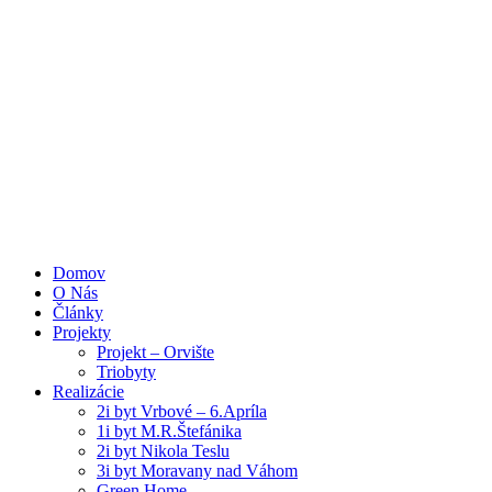
Domov
O Nás
Články
Projekty
Projekt – Orvište
Triobyty
Realizácie
2i byt Vrbové – 6.Apríla
1i byt M.R.Štefánika
2i byt Nikola Teslu
3i byt Moravany nad Váhom
Green Home